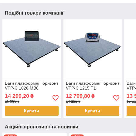
Подібні товари компанії
Ваги платформні Горизонт
Ваги платформні Горизонт
Ваги
VTP-С 1020 MB6
VTP-С 1215 T1
VTP-
14 299,20
12 799,80
13 
₴
₴
15 888 ₴
14 222 ₴
15 11
Купити
Купити
Акційні пропозиції та новинки