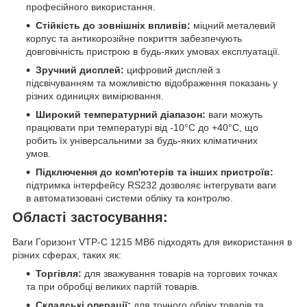
професійного використання.
Стійкість до зовнішніх впливів:
міцний металевий
корпус та антикорозійне покриття забезпечують
довговічність пристрою в будь-яких умовах експлуатації.
Зручний дисплей:
цифровий дисплей з
підсвічуванням та можливістю відображення показань у
різних одиницях вимірювання.
Широкий температурний діапазон:
ваги можуть
працювати при температурі від -10°C до +40°C, що
робить їх універсальними за будь-яких кліматичних
умов.
Підключення до комп'ютерів та інших пристроїв:
підтримка інтерфейсу RS232 дозволяє інтегрувати ваги
в автоматизовані системи обліку та контролю.
Області застосування:
Ваги Горизонт VTP-С 1215 MB6 підходять для використання в
різних сферах, таких як:
Торгівля:
для зважування товарів на торгових точках
та при обробці великих партій товарів.
Складські операції:
для точного обліку товарів та