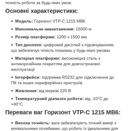
точність роботи за будь-яких умов.
Основні характеристики:
Модель:
Горизонт VTP-С 1215 MB6
Максимальне навантаження:
15000 кг
Розмір платформи:
1200 х 1500 мм
Тип дисплея:
цифровий дисплей з підсвічуванням,
що забезпечує чіткість показань у будь-яких умовах
Матеріал платформи:
високоміцна сталь з
антикорозійним покриттям для довгострокової
експлуатації
Інтерфейси:
підтримка RS232 для підключення до
ПК та інших периферійних пристроїв
Живлення:
від мережі 220 В
Температурний діапазон роботи:
від -10°C до
+40°C
Переваги ваг Горизонт VTP-С 1215 MB6:
Висока точність:
ваги забезпечують точний вимір з
мінімальними похибками, що робить їх ідеальними для