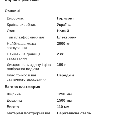
Основні
Виробник
Горизонт
Країна виробник
Україна
Стан
Новий
Тип платформних ваг
Електронні
Найбільша межа
2000 кг
зважування
Найменша границя
2 кг
зважування
Дискретність відліку і ціна
100 г
повірочної поділки
Клас точності ваг
Середній
статичного зважування
Вагова платформа
Ширина
1250 мм
Довжина
1500 мм
Висота
110 мм
Матеріал платформи ваг
Нержавіюча сталь