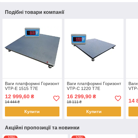
Подібні товари компанії
Ваги платформні Горизонт
Ваги платформні Горизонт
Ваги
VTP-Е 1515 T7E
VTP-С 1220 T7E
VTP
12 999,60
16 299,90
₴
₴
14 
14 444 ₴
18 111 ₴
Купити
Купити
Акційні пропозиції та новинки
–10%
–10%