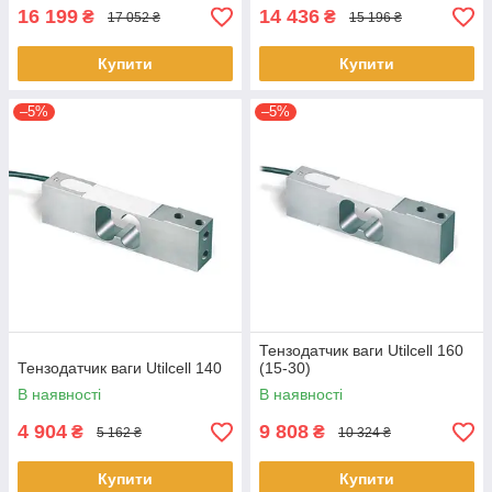
16 199
14 436
₴
₴
17 052 ₴
15 196 ₴
Купити
Купити
–5%
–5%
Тензодатчик ваги Utilcell 160
Тензодатчик ваги Utilcell 140
(15-30)
В наявності
В наявності
4 904
9 808
₴
₴
5 162 ₴
10 324 ₴
Купити
Купити