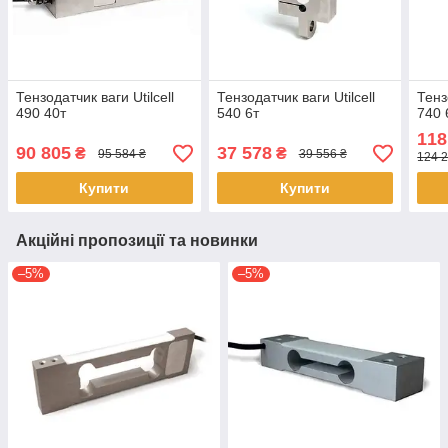
Тензодатчик ваги Utilcell
Тензодатчик ваги Utilcell
Тенз
490 40т
540 6т
740 
118
90 805
37 578
₴
₴
95 584 ₴
39 556 ₴
124 2
Купити
Купити
Акційні пропозиції та новинки
–5%
–5%