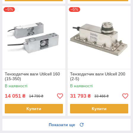
–5%
–5%
Тензодатчик ваги Utilcell 160
Тензодатчик ваги Utilcell 200
(15-350)
(2-5)
В наявності
В наявності
14 051
31 793
₴
₴
14 790 ₴
33 466 ₴
Купити
Купити
Показати ще