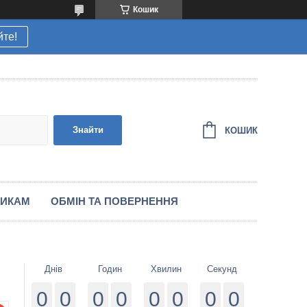
Кошик
йте!
Знайти
КОШИК
НИКАМ
ОБМІН ТА ПОВЕРНЕННЯ
Днів
Годин
Хвилин
Секунд
0
0
0
0
0
0
0
0