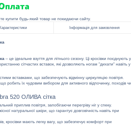
ете купити будь-який товар не покидаючи сайту.
Характеристики
Інформація для замовлення
тка
тка
– це ідеальне взуття для літнього сезону. Ці кросівки поєднують у
ористанню сітчастих вставок, які дозволяють ногам "дихати" навіть у
астими вставками, що забезпечують відмінну циркуляцію повітря.
ів, що робить їх чудовим вибором для активного відпочинку, походів ч
obra 520 ОЛИВА сітка
льний приплив повітря, запобігаючи перегріву ніг у спеку.
існої натуральної шкіри, що гарантує довговічність навіть при
в, кросівки мають легку вагу, що забезпечує комфорт при