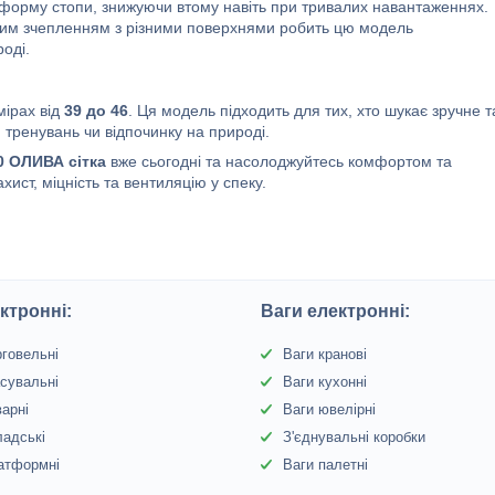
форму стопи, знижуючи втому навіть при тривалих навантаженнях.
ним зчепленням з різними поверхнями робить цю модель
оді.
мірах від
39 до 46
. Ця модель підходить для тих, хто шукає зручне т
, тренувань чи відпочинку на природі.
20 ОЛИВА сітка
вже сьогодні та насолоджуйтесь комфортом та
ахист, міцність та вентиляцію у спеку.
ктронні:
Ваги електронні:
рговельні
Ваги кранові
сувальні
Ваги кухонні
варні
Ваги ювелірні
ладські
З'єднувальні коробки
атформні
Ваги палетні