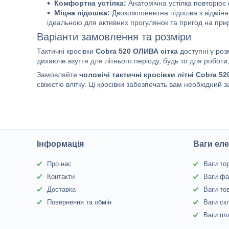
Комфортна устілка:
Анатомічна устілка повторює 
Міцна підошва:
Двокомпонентна підошва з відмін
ідеальною для активних прогулянок та пригод на прир
Варіанти замовлення та розміри
Тактичні кросівки
Cobra 520 ОЛИВА сітка
доступні у роз
дихаюче взуття для літнього періоду, будь то для роботи
Замовляйте
чоловічі тактичні кросівки літні Cobra 5
свіжістю влітку. Ці кросівки забезпечать вам необхідний з
Інформація
Ваги еле
Про нас
Ваги то
Контакти
Ваги фа
Доставка
Ваги то
Повернення та обмін
Ваги ск
Ваги пл