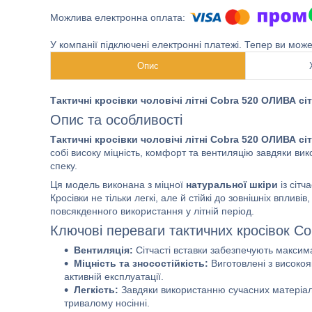
У компанії підключені електронні платежі. Тепер ви мож
Опис
Тактичні кросівки чоловічі літні Cobra 520 ОЛИВА сі
Опис та особливості
Тактичні кросівки чоловічі літні Cobra 520 ОЛИВА сі
собі високу міцність, комфорт та вентиляцію завдяки вик
спеку.
Ця модель виконана з міцної
натуральної шкіри
із сітч
Кросівки не тільки легкі, але й стійкі до зовнішніх вплив
повсякденного використання у літній період.
Ключові переваги тактичних кросівок C
Вентиляція:
Сітчасті вставки забезпечують максима
Міцність та зносостійкість:
Виготовлені з високояк
активній експлуатації.
Легкість:
Завдяки використанню сучасних матеріалі
тривалому носінні.