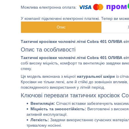
У компанії підключені електронні платежі. Тепер ви мож
Опис
Тактичні кросівки чоловічі літні Cobra 401 ОЛИВА сі
Опис та особливості
Тактичні кросівки чоловічі літні Cobra 401 ОЛИВА сі
собі високу міцність, комфорт та вентиляцію завдяки вик
спеку.
Ця модель виконана з міцної
натуральної шкіри
із сітч
Кросівки не тільки легкі, але й стійкі до зовнішніх вплив
повсякденного використання у літній період.
Ключові переваги тактичних кросівок C
Вентиляція:
Сітчасті вставки забезпечують максима
Міцність та зносостійкість:
Виготовлені з високояк
активній експлуатації.
Легкість:
Завдяки використанню сучасних матеріалі
тривалому носінні.