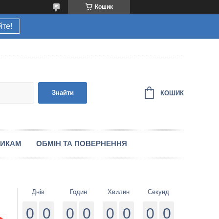
Кошик
йте!
Знайти
КОШИК
НИКАМ
ОБМІН ТА ПОВЕРНЕННЯ
Днів
Годин
Хвилин
Секунд
0
0
0
0
0
0
0
0