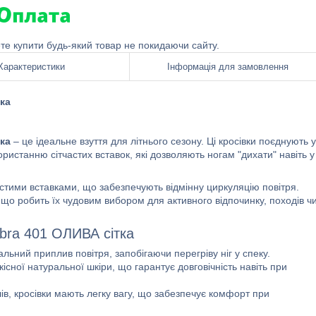
ете купити будь-який товар не покидаючи сайту.
Характеристики
Інформація для замовлення
тка
тка
– це ідеальне взуття для літнього сезону. Ці кросівки поєднують у
ористанню сітчастих вставок, які дозволяють ногам "дихати" навіть у
астими вставками, що забезпечують відмінну циркуляцію повітря.
ів, що робить їх чудовим вибором для активного відпочинку, походів ч
obra 401 ОЛИВА сітка
льний приплив повітря, запобігаючи перегріву ніг у спеку.
існої натуральної шкіри, що гарантує довговічність навіть при
в, кросівки мають легку вагу, що забезпечує комфорт при