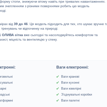
форму стопи, знижуючи втому навіть при тривалих навантаженнях.
ним зчепленням з різними поверхнями робить цю модель
оді.
мірах від
39 до 46
. Ця модель підходить для тих, хто шукає зручне т
, тренувань чи відпочинку на природі.
01 ОЛИВА сітка
вже сьогодні та насолоджуйтесь комфортом та
ахист, міцність та вентиляцію у спеку.
ктронні:
Ваги електронні:
рговельні
Ваги кранові
сувальні
Ваги кухонні
варні
Ваги ювелірні
ладські
З'єднувальні коробки
атформні
Ваги палетні