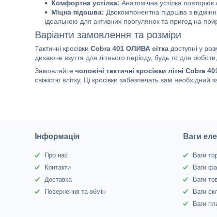
Комфортна устілка:
Анатомічна устілка повторює 
Міцна підошва:
Двокомпонентна підошва з відмін
ідеальною для активних прогулянок та пригод на прир
Варіанти замовлення та розміри
Тактичні кросівки
Cobra 401 ОЛИВА сітка
доступні у роз
дихаюче взуття для літнього періоду, будь то для роботи
Замовляйте
чоловічі тактичні кросівки літні Cobra 4
свіжістю влітку. Ці кросівки забезпечать вам необхідний з
Інформація
Ваги еле
Про нас
Ваги то
Контакти
Ваги фа
Доставка
Ваги то
Повернення та обмін
Ваги ск
Ваги пл