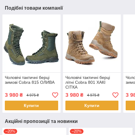
Подібні товари компанії
Чоловічі тактичні берці
Чоловічі тактичні берці
Чоло
зимові Cobra 815 ОЛИВА
літні Cobra 801 ХАКІ
зимо
СІТКА
3 980
3 980
3 9
₴
₴
4 975 ₴
4 975 ₴
Купити
Купити
Акційні пропозиції та новинки
–20%
–20%