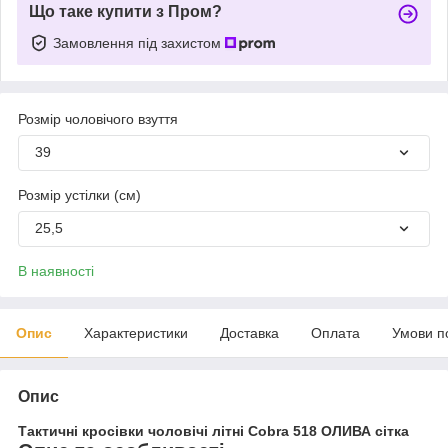
Що таке купити з Пром?
Замовлення під захистом
Розмір чоловічого взуття
39
Розмір устілки (см)
25,5
В наявності
Опис
Характеристики
Доставка
Оплата
Умови п
Опис
Тактичні кросівки чоловічі літні Cobra 518 ОЛИВА сітка