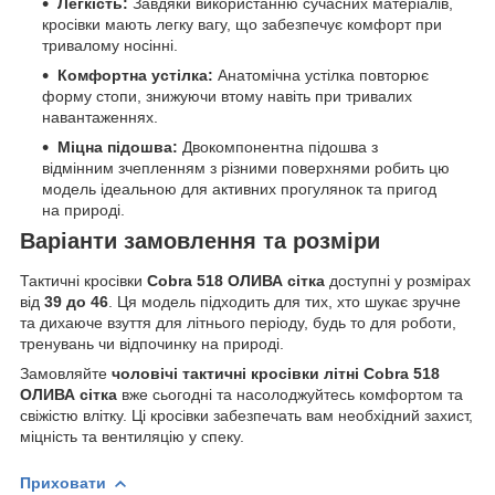
Легкість:
Завдяки використанню сучасних матеріалів,
кросівки мають легку вагу, що забезпечує комфорт при
тривалому носінні.
Комфортна устілка:
Анатомічна устілка повторює
форму стопи, знижуючи втому навіть при тривалих
навантаженнях.
Міцна підошва:
Двокомпонентна підошва з
відмінним зчепленням з різними поверхнями робить цю
модель ідеальною для активних прогулянок та пригод
на природі.
Варіанти замовлення та розміри
Тактичні кросівки
Cobra 518 ОЛИВА сітка
доступні у розмірах
від
39 до 46
. Ця модель підходить для тих, хто шукає зручне
та дихаюче взуття для літнього періоду, будь то для роботи,
тренувань чи відпочинку на природі.
Замовляйте
чоловічі тактичні кросівки літні Cobra 518
ОЛИВА сітка
вже сьогодні та насолоджуйтесь комфортом та
свіжістю влітку. Ці кросівки забезпечать вам необхідний захист,
міцність та вентиляцію у спеку.
Приховати