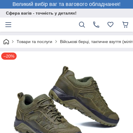
Великий вибір ваг та вагового обладнання!
Сфера вагів - точність у деталях!
Товари та послуги
Військові берці, тактичне взуття (міліт
–20%