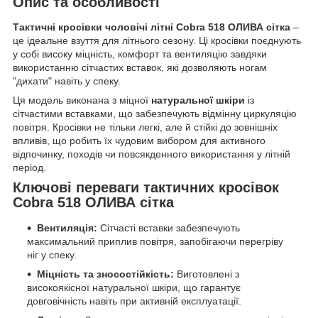
Опис та особливості
Тактичні кросівки чоловічі літні Cobra 518 ОЛИВА сітка
–
це ідеальне взуття для літнього сезону. Ці кросівки поєднують
у собі високу міцність, комфорт та вентиляцію завдяки
використанню сітчастих вставок, які дозволяють ногам
"дихати" навіть у спеку.
Ця модель виконана з міцної
натуральної шкіри
із
сітчастими вставками, що забезпечують відмінну циркуляцію
повітря. Кросівки не тільки легкі, але й стійкі до зовнішніх
впливів, що робить їх чудовим вибором для активного
відпочинку, походів чи повсякденного використання у літній
період.
Ключові переваги тактичних кросівок
Cobra 518 ОЛИВА сітка
Вентиляція:
Сітчасті вставки забезпечують
максимальний приплив повітря, запобігаючи перегріву
ніг у спеку.
Міцність та зносостійкість:
Виготовлені з
високоякісної натуральної шкіри, що гарантує
довговічність навіть при активній експлуатації.