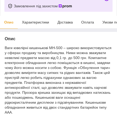
Замовлення під захистом
Опис
Характеристики
Доставка
Оплата
Умови п
Опис
Ваги ювелірні кишенькові MH-500 – широко використовуються
у сферах продажу та виробництва. Ними можна зважувати
невеликі предмети масою від 0,1 гр. до 500 грн. Компактне
електронне обладнання легко поміщається в кишені, завдяки
чому його можна носити з собою. Функція «Обнулення тари»
дозволяє виміряти масу сипких та рідких вантажів. Також цей
пристрій легко робить підрахунки однакових за вагою
предметів. Платформа виконана з нержавіючої
антикорозійної сталі, що дозволяє зважувати навіть харчові
продукти. Прозора кришка захищає від випадкових натискань
або пошкоджень. Кишенькові ваги оснащені
рідкокристалічним дисплеєм з підсвічуванням. Кишенькове
обладнання живиться від двох стандартних батарейок типу
ААА.