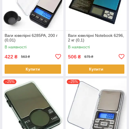
Ваги ювелірні 6285PA, 200 г
Ваги ювелірні Notebook 6296,
(0,01)
2 кг (0,1)
В наявності
В наявності
422
506
₴
₴
563 ₴
675 ₴
Купити
Купити
–25%
–25%