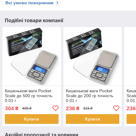
Всі умови повернення
Подібні товари компанії
Кишенькові ваги Pocket
Кишенькові ваги Pocket
Кише
Scale до 500 гр точність
Scale до 200 гр точність
Scal
0.01 г
0.01 г
0.01
304
236
236
₴
₴
405 ₴
315 ₴
Купити
Купити
Акційні пропозиції та новинки