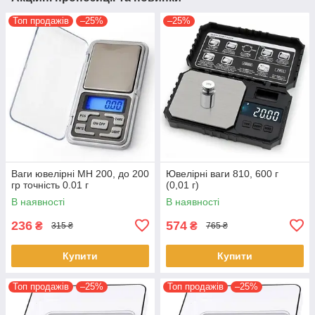
Топ продажів
–25%
–25%
Ваги ювелірні MH 200, до 200
Ювелірні ваги 810, 600 г
гр точність 0.01 г
(0,01 г)
В наявності
В наявності
236
574
₴
₴
315 ₴
765 ₴
Купити
Купити
Топ продажів
–25%
Топ продажів
–25%