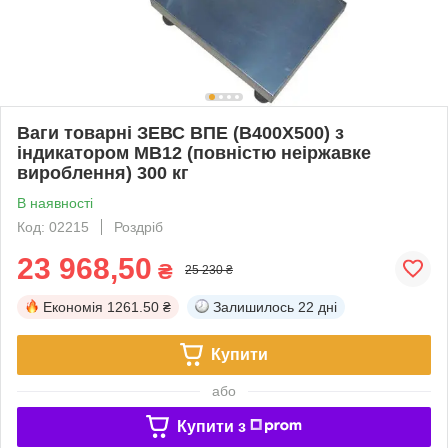
Ваги товарні ЗЕВС ВПЕ (B400Х500) з
індикатором MB12 (повністю неіржавке
вироблення) 300 кг
В наявності
Код: 02215
Роздріб
23 968,50
₴
25 230 ₴
Економія
1261.50 ₴
Залишилось
22 дні
Купити
або
Купити з