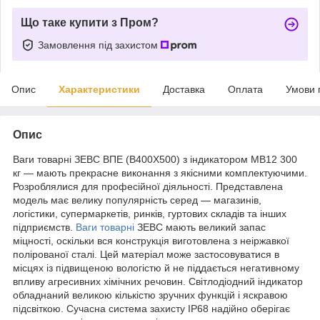
Що таке купити з Пром?
Замовлення під захистом
Опис
Характеристики
Доставка
Оплата
Умови 
Опис
Ваги товарні ЗЕВС ВПЕ (B400Х500) з індикатором МВ12 300
кг — мають прекрасне виконання з якісними комплектуючими.
Розроблялися для професійної діяльності. Представлена
модель має велику популярність серед — магазинів,
логістики, супермаркетів, ринків, гуртових складів та інших
підприємств.
Ваги товарні
ЗЕВС мають великий запас
міцності, оскільки вся конструкція виготовлена з неіржавкої
полірованої сталі. Цей матеріал може застосовуватися в
місцях із підвищеною вологістю й не піддається негативному
впливу агресивних хімічних речовин. Світлодіодний індикатор
обладнаний великою кількістю зручних функцій і яскравою
підсвіткою. Сучасна система захисту IP68 надійно оберігає