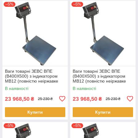
–5%
–5%
Ваги товарні ЗЕВС ВПЕ
Ваги товарні ЗЕВС ВПЕ
(B400Х500) з індикатором
(B400Х500) з індикатором
MB12 (повністю неіржавке
MB12 (повністю неіржавке
вироблення) 60 кг
вироблення) 150 кг
В наявності
В наявності
23 968,50
23 968,50
₴
₴
25 230 ₴
25 230 ₴
Купити
Купити
–5%
–5%