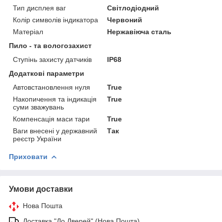
Тип дисплея ваг
Світлодіодний
Колір символів індикатора
Червоний
Матеріал
Нержавіюча сталь
Пило - та вологозахист
Ступінь захисту датчиків
IP68
Додаткові параметри
Автовстановлення нуля
True
Накопичення та індикація
True
суми зважувань
Компенсація маси тари
True
Ваги внесені у державний
Так
реєстр України
Приховати
Умови доставки
Нова Пошта
Доставка "До Дверей" (Нова Пошта)