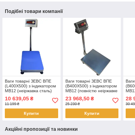
Подібні товари компанії
Ваги товарні ЗЕВС ВПЕ
Ваги товарні ЗЕВС ВПЕ
Ваги
(L400Х500) з індикатором
(B400Х500) з індикатором
(B60
MB12 (неіржавка сталь)
MB12 (повністю неіржавке
MB12
300 кг
вироблення) 60 кг
виро
10 639,05
23 968,50
28 
₴
₴
11 199 ₴
25 230 ₴
30 49
Купити
Купити
Акційні пропозиції та новинки