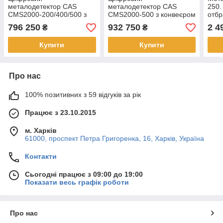
металодетектор CAS
металодетектор CAS
250.
CMS2000-200/400/500 з
CMS2000-500 з конвеєром
отбр
конвеєром (установка на
(з поршнем або лапкою)
796 250
932 750
2 4
₴
₴
конвеєрі)
Купити
Купити
Про нас
100% позитивних з 59 відгуків за рік
Працює з 23.10.2015
м. Харків
61000, проспект Петра Григоренка, 16, Харків, Україна
Контакти
Сьогодні працює з 09:00 до 19:00
Показати весь графік роботи
Про нас