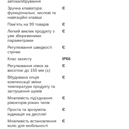
автокалібрування
Зручна клавіатура:
Є
функціональні, числові та
навігаційні клавіші
Пам'ять на 99 товарів
Є
Легкий виклик продукту з
Є
уже збереженими
параметрами
Регулювання швидкості
Є
стрічки
Клас захисту
IP66
Регулювання ніжок за
Є
висотою до 150 мм (±)
Вбудована опція
Є
компенсації зміни
температури продукту та
заглушення шумів
Можливість під'єднання
Є
ріжокторів різних типів
Проста та зрозуміла
Є
індикація на дисплеї
Можливість встановлення
Є
коліс для мобільності