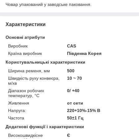
Човар упакований у заводське паковання.
Характеристики
Основні атрибути
Виробник
CAS
Країна виробник
Південна Корея
Користувальницькі характеристики
Ширина ременя, мм
500
Швидкість руху конвеєра,
10 ~ 70
м/хв
Діапазон робочих
0/ +40
температур, °C
Живлення
от сети
Напруга:
220+10%-15% В
Частота
50±1 Гц
Додаткові функції і характеристики
Високошвидкісне
Є