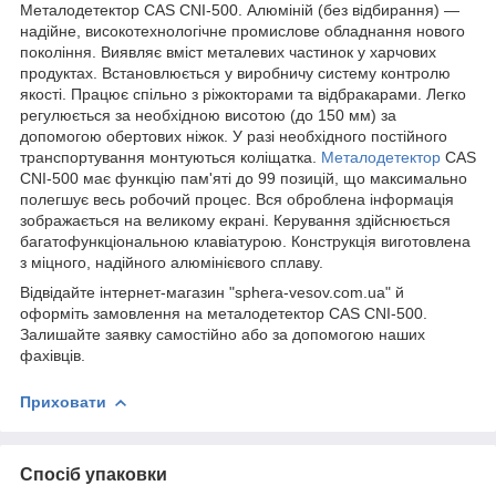
Металодетектор CAS CNI-500. Алюміній (без відбирання) —
надійне, високотехнологічне промислове обладнання нового
покоління. Виявляє вміст металевих частинок у харчових
продуктах. Встановлюється у виробничу систему контролю
якості. Працює спільно з ріжокторами та відбракарами. Легко
регулюється за необхідною висотою (до 150 мм) за
допомогою обертових ніжок. У разі необхідного постійного
транспортування монтуються коліщатка.
Металодетектор
CAS
CNI-500 має функцію пам'яті до 99 позицій, що максимально
полегшує весь робочий процес. Вся оброблена інформація
зображається на великому екрані. Керування здійснюється
багатофункціональною клавіатурою. Конструкція виготовлена
з міцного, надійного алюмінієвого сплаву.
Відвідайте інтернет-магазин "sphera-vesov.com.ua" й
оформіть замовлення на металодетектор CAS CNI-500.
Залишайте заявку самостійно або за допомогою наших
фахівців.
Приховати
Спосіб упаковки