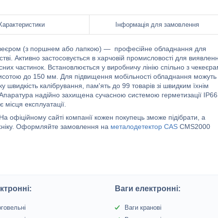
Характеристики
Інформація для замовлення
веєром (з поршнем або лапкою) — професійне обладнання для
стві. Активно застосовується в харчовій промисловості для виявлен
існих частинок. Встановлюється у виробничу лінію спільно з чекеєр
висотою до 150 мм. Для підвищення мобільності обладнання можуть
швидкість калібрування, пам'ять до 99 товарів зі швидким їхнім
в. Апаратура надійно захищена сучасною системою герметизації IP66
 місця експлуатації.
На офіційному сайті компанії кожен покупець зможе підібрати, а
ехніку. Оформляйте замовлення на
металодетектор CAS
CMS2000
ктронні:
Ваги електронні:
рговельні
Ваги кранові