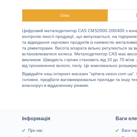
Опис
Цифровий металодетектор CAS CMS2000-200/400 з кон
контролю якості продукції, що випускається, на підприєм
та відкидання харчових продуктів із наявністю металовм
та ріжекторами. Висота апарата вільно регулюється за 
встановлюватися колеса. Металодетектор CAS має високу 
викликом. Швидкість стрічки становить від 10 до 70 м/х
від проникнення вологи, пилу. Це максимально розширює
Відвідайте наш інтернет-магазин "sphera-vesov.com.ua". 
головне, придбати ваговимірювальні прилади та іншу т
власноруч в віддаленому режимі.
Інформація
Ваги еле
Про нас
Ваги то