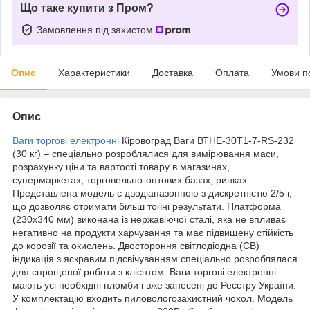
Що таке купити з Пром?
Замовлення під захистом
Опис
Характеристики
Доставка
Оплата
Умови п
Опис
Ваги торгові електронні
Кіровоград Ваги ВТНЕ-30Т1-7-RS-232
(30 кг) – спеціально розроблялися для вимірювання маси,
розрахунку ціни та вартості товару в магазинах,
супермаркетах, торговельно-оптових базах, ринках.
Представлена модель є дводіапазонною з дискретністю 2/5 г,
що дозволяє отримати більш точні результати. Платформа
(230х340 мм) виконана із нержавіючої сталі, яка не впливає
негативно на продукти харчування та має підвищену стійкість
до корозії та окислень. Двостороння світлодіодна (СВ)
індикація з яскравим підсвічуванням спеціально розроблялася
для спрощеної роботи з клієнтом. Ваги торгові електронні
мають усі необхідні пломби і вже занесені до Реєстру України.
У комплектацію входить пиловологозахистний чохол. Модель