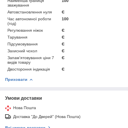
Найменша границя
100
зважування
Автовстановлення нуля
Є
Час автономної роботи
100
(год)
Регулювання ніжок
Є
Тарування
Є
Підсумовування
Є
Захисний чохол
Є
Запам'ятовування ціни 7
Є
видів товару
Двостороння індикація
Є
Приховати
Умови доставки
Нова Пошта
Доставка "До Дверей" (Нова Пошта)
Всі умови доставки