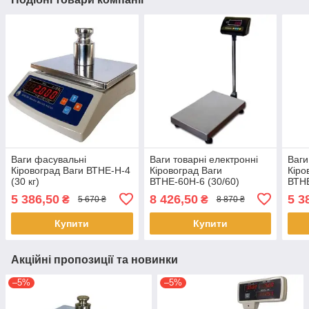
Ваги фасувальні
Ваги товарні електронні
Ваги
Кіровоград Ваги ВТНЕ-Н-4
Кіровоград Ваги
Кіро
(30 кг)
ВТНЕ-60Н-6 (30/60)
ВТНЕ
кг)
5 386,50
8 426,50
5 3
₴
₴
5 670 ₴
8 870 ₴
Купити
Купити
Акційні пропозиції та новинки
–5%
–5%