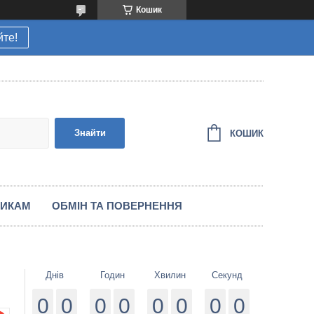
Кошик
йте!
Знайти
КОШИК
НИКАМ
ОБМІН ТА ПОВЕРНЕННЯ
Днів
Годин
Хвилин
Секунд
0
0
0
0
0
0
0
0