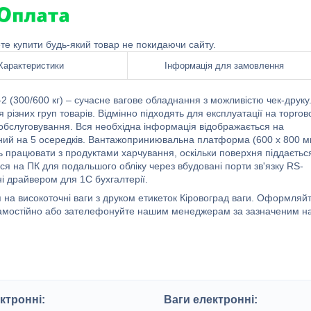
ете купити будь-який товар не покидаючи сайту.
Характеристики
Інформація для замовлення
 (300/600 кг) – сучасне вагове обладнання з можливістю чек-друку
зних груп товарів. Відмінно підходять для експлуатації на торгов
обслуговування. Вся необхідна інформація відображається на
ілений на 5 осередків. Вантажоприниювальна платформа (600 х 800 м
сть працювати з продуктами харчування, оскільки поверхня піддаєтьс
ься на ПК для подальшого обліку через вбудовані порти зв'язку RS-
і драйвером для 1С бухгалтерії.
на високоточні ваги з друком етикеток Кіровоград ваги. Оформляй
 самостійно або зателефонуйте нашим менеджерам за зазначеним н
ктронні:
Ваги електронні: