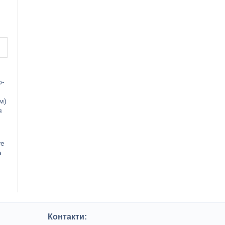
.
о-
м)
я
те
а
Контакти: