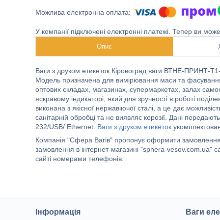
У компанії підключені електронні платежі. Тепер ви мож
Опис
Ваги з друком етикеток Кіровоград ваги ВТНЕ-ПРИНТ-Т1-2
Модель призначена для вимірювання маси та фасування рі
оптових складах, магазинах, супермаркетах, залах само
яскравому індикаторі, який для зручності в роботі под
виконана з якісної нержавіючої сталі, а це дає можливі
санітарній обробці та не виявляє корозії. Дані передают
232/USB/ Ethernet.
Ваги з друком етикеток
укомплектован
Компанія "Сфера Вагів" пропонує оформити замовлення 
замовлення в інтернет-магазині "sphera-vesov.com.ua"
сайті номерами телефонів.
Інформація
Ваги еле