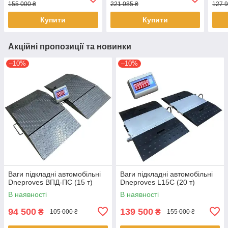
155 000 ₴
221 085 ₴
127 9
Купити
Купити
Акційні пропозиції та новинки
–10%
–10%
Ваги підкладні автомобільні
Ваги підкладні автомобільні
Dneproves ВПД-ПС (15 т)
Dneproves L15C (20 т)
В наявності
В наявності
94 500
139 500
₴
₴
105 000 ₴
155 000 ₴