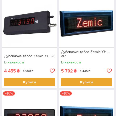
Дублююче табло Zemic YHL-
Дублююче табло Zemic YHL-1
3R
В наявності
В наявності
4 455
5 792
₴
₴
4 950 ₴
6 435 ₴
Купити
Купити
–10%
–10%