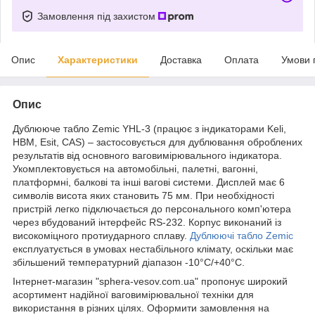
Замовлення під захистом
Опис
Характеристики
Доставка
Оплата
Умови 
Опис
Дублююче табло Zemic YHL-3 (працює з індикаторами Keli,
HBM, Esit, CAS) – застосовується для дублювання оброблених
результатів від основного ваговимірювального індикатора.
Укомплектовується на автомобільні, палетні, вагонні,
платформні, балкові та інші вагові системи. Дисплей має 6
символів висота яких становить 75 мм. При необхідності
пристрій легко підключається до персонального комп'ютера
через вбудований інтерфейс RS-232. Корпус виконаний із
високоміцного протиударного сплаву.
Дублюючі табло Zemic
експлуатується в умовах нестабільного клімату, оскільки має
збільшений температурний діапазон -10°C/+40°C.
Інтернет-магазин "sphera-vesov.com.ua" пропонує широкий
асортимент надійної ваговимірювальної техніки для
використання в різних цілях. Оформити замовлення на