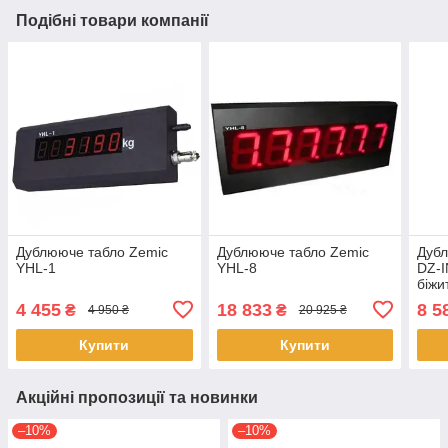
Подібні товари компанії
Дублююче табло Zemic
Дублююче табло Zemic
Дубл
YHL-1
YHL-8
DZ-I
біжи
4 455
18 833
8 5
₴
₴
4 950 ₴
20 925 ₴
Купити
Купити
Акційні пропозиції та новинки
–10%
–10%