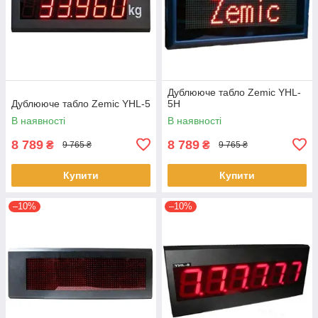
Дублююче табло Zemic YHL-
Дублююче табло Zemic YHL-5
5H
В наявності
В наявності
8 789
8 789
₴
₴
9 765 ₴
9 765 ₴
Купити
Купити
–10%
–10%