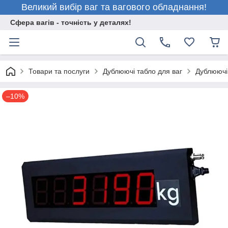
Великий вибір ваг та вагового обладнання!
Сфера вагів - точність у деталях!
Товари та послуги
Дублюючі табло для ваг
Дублюючі
–10%