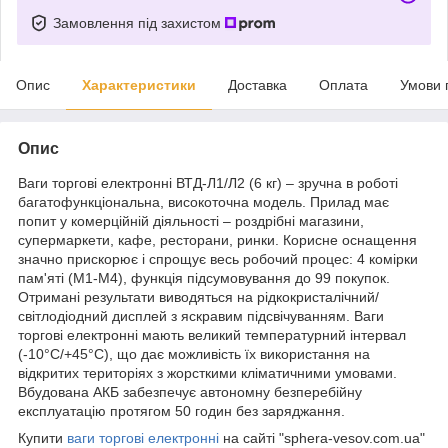
Замовлення під захистом
Опис
Характеристики
Доставка
Оплата
Умови 
Опис
Ваги торгові електронні ВТД-Л1/Л2 (6 кг) – зручна в роботі
багатофункціональна, високоточна модель. Прилад має
попит у комерційній діяльності – роздрібні магазини,
супермаркети, кафе, ресторани, ринки. Корисне оснащення
значно прискорює і спрощує весь робочий процес: 4 комірки
пам'яті (М1-М4), функція підсумовування до 99 покупок.
Отримані результати виводяться на рідкокристалічний/
світлодіодний дисплей з яскравим підсвічуванням. Ваги
торгові електронні мають великий температурний інтервал
(-10°C/+45°C), що дає можливість їх використання на
відкритих територіях з жорсткими кліматичними умовами.
Вбудована АКБ забезпечує автономну безперебійну
експлуатацію протягом 50 годин без заряджання.
Купити
ваги торгові електронні
на сайті "sphera-vesov.com.ua"