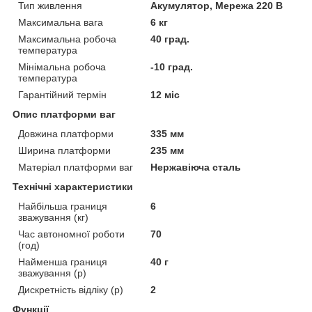
Тип живлення
Акумулятор, Мережа 220 В
Максимальна вага
6 кг
Максимальна робоча
40 град.
температура
Мінімальна робоча
-10 град.
температура
Гарантійний термін
12 міс
Опис платформи ваг
Довжина платформи
335 мм
Ширина платформи
235 мм
Матеріал платформи ваг
Нержавіюча сталь
Технічні характеристики
Найбільша границя
6
зважування (кг)
Час автономної роботи
70
(год)
Найменша границя
40 г
зважування (р)
Дискретність відліку (р)
2
Функції