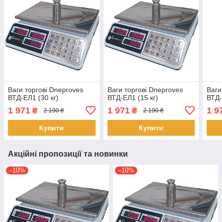
Ваги торгові Dneproves
Ваги торгові Dneproves
Ваги
ВТД-ЕЛ1 (30 кг)
ВТД-ЕЛ1 (15 кг)
ВТД-
1 971
1 971
1 9
₴
₴
2 190 ₴
2 190 ₴
Купити
Купити
Акційні пропозиції та новинки
–10%
–10%