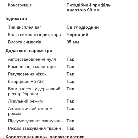
Конструкція
П-подібний профіль
висотою 60 мм
Індикатор
Тип дисплея ваг
Світлодіодний
Колір символів індикатора
Червоний
Висота символів
35 мм
Додаткові параметри
Автовстановлення нуля
Так
Компенсація маси тари
Так
Регулювання ніжок
Так
Інтерфейс RS232
Так
Ваги внесені у державний
Так
реєстр України
Лічильний режим
Так
Автоматичний економ
Так
режим
Підсумовування зважувань
Так
Режим зважування тварин
Так
Користувальницькі характеристики