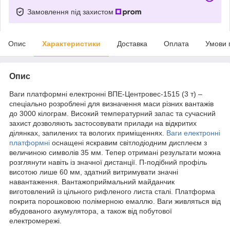
Замовлення під захистом
Опис
Характеристики
Доставка
Оплата
Умови 
Опис
Ваги платформні електронні ВПЕ-Центровес-1515 (3 т) –
спеціально розроблені для визначення маси різних вантажів
до 3000 кілограм. Високий температурний запас та сучасний
захист дозволяють застосовувати прилади на відкритих
ділянках, запилених та вологих приміщеннях.
Ваги електронні
платформні
оснащені яскравим світлодіодним дисплеєм з
величиною символів 35 мм. Тепер отримані результати можна
розглянути навіть із значної дистанції. П-подібний профіль
висотою лише 60 мм, здатний витримувати значні
навантаження. Вантажоприймальний майданчик
виготовлений із цільного рифленого листа сталі. Платформа
покрита порошковою полімерною емаллю. Ваги живляться від
вбудованого акумулятора, а також від побутової
електромережі.