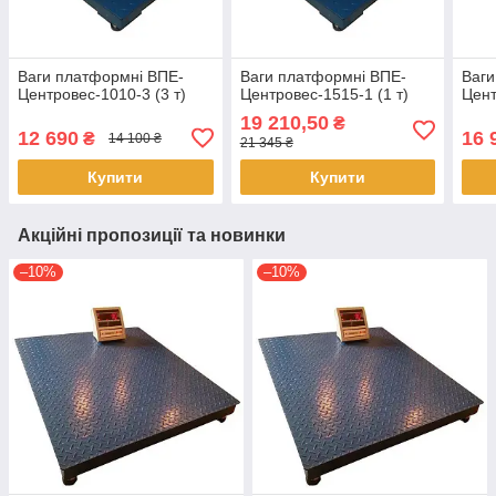
Ваги платформні ВПЕ-
Ваги платформні ВПЕ-
Ваги
Центровес-1010-3 (3 т)
Центровес-1515-1 (1 т)
Цент
19 210,50
₴
12 690
16 
₴
14 100 ₴
21 345 ₴
Купити
Купити
Акційні пропозиції та новинки
–10%
–10%