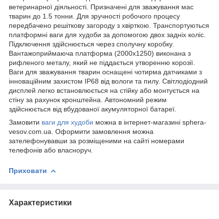
ветеринарної діяльності. Призначені для зважування мас
тварин до 1.5 тонни. Для зручності робочого процесу
передбачено решіткову загороду з хвірткою. Транспортуються
платформні ваги для худоби за допомогою двох задніх коліс.
Підключення здійснюється через сполучну коробку.
Вантажоприймаюча платформа (2000х1250) виконана з
рифленого металу, який не піддається утворенню корозії.
Ваги для зважування тварин оснащені чотирма датчиками з
інноваційним захистом IP68 від вологи та пилу. Світлодіодний
дисплей легко встановлюється на стійку або монтується на
стіну за рахунок кронштейна. Автономний режим
здійснюється від вбудованої акумуляторної батареї.
Замовити
ваги для худоби
можна в інтернет-магазині sphera-
vesov.com.ua. Оформити замовлення можна
зателефонувавши за розміщеними на сайті номерами
телефонів або власноруч.
Приховати
Характеристики