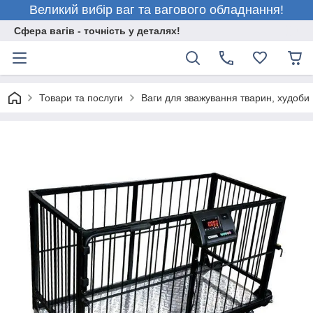
Великий вибір ваг та вагового обладнання!
Сфера вагів - точність у деталях!
Товари та послуги
Ваги для зважування тварин, худоби