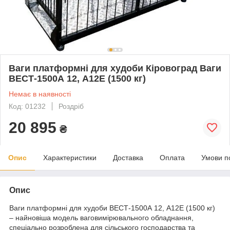
Ваги платформні для худоби Кіровоград Ваги
ВЕСТ-1500А 12, А12Е (1500 кг)
Немає в наявності
Код: 01232
Роздріб
20 895
₴
Опис
Характеристики
Доставка
Оплата
Умови п
Опис
Ваги платформні для худоби ВЕСТ-1500А 12, А12Е (1500 кг)
– найновіша модель ваговимірювального обладнання,
спеціально розроблена для сільського господарства та